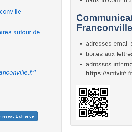
dans le contenu 
conville
Communicati
Franconvill
aires autour de
adresses email 
boites aux lettr
adresses interne
anconville.fr"
https
://activité.
le réseau LaFrance