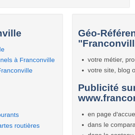
ville
Géo-Référen
"Franconvill
le
votre métier, pro
nels à Franconville
votre site, blog
Franconville
Publicité sur
www.franconv
en page d'accue
burants
dans le compara
rtes routières