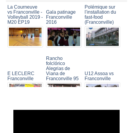
La Courneuve
Polémique sur
vs Franconville -
Gala patinage
l'installation du
Volleyball 2019 -
Franconville
fast-food
M20 EP19
2016
(Franconville)
Rancho
folclórico
Alegrias de
E LECLERC
Viana de
U12 Assoa vs
Franconville
Franconville 95
Franconville
Appartements
Stunt Moto
neufs, Les
Franconville
Cottages à
FRANCONVILLE
95130
Franconville (95)
- LE FILM