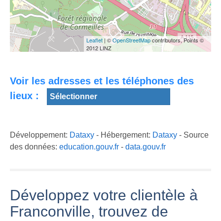
) #M.A.L.A
pour Aurelien
à Franconville.
Bouquet
AC Franchise
Leaflet
| ©
OpenStreetMap
contributors, Points ©
2012 LINZ
Voir les adresses et les téléphones des
lieux :
Développement:
Dataxy
- Hébergement:
Dataxy
- Source
des données:
education.gouv.fr
-
data.gouv.fr
Développez votre clientèle à
Franconville, trouvez de