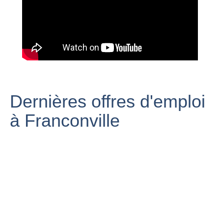
Forum des
Associations
Franconville-la-
2019 / Gym
Garenne
Franconville 95
Vlog à
Franconville
Dernières offres d'emploi
à Franconville
Atelier de
sensibilisation
aux 'fake news'
session de bmx
avec Info Hunter
PARIS
à Franconville
à Franconville
Franconville