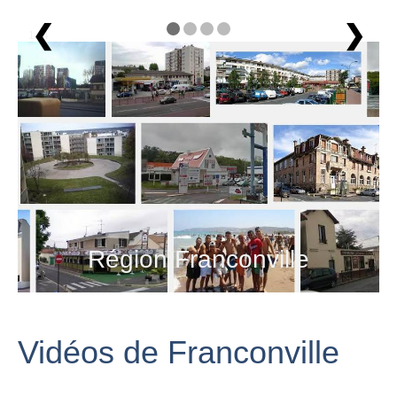
❮
❯
1 / 4
Région Franconville
Vidéos de Franconville