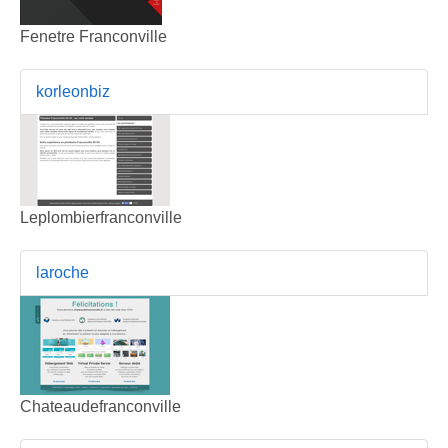
Fenetre Franconville
korleonbiz
Leplombierfranconville
laroche
Chateaudefranconville