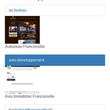
au bureau
Aubureau Franconville
avis-developpement
Avis Immobilier Franconville
basketclubfranconvillepb