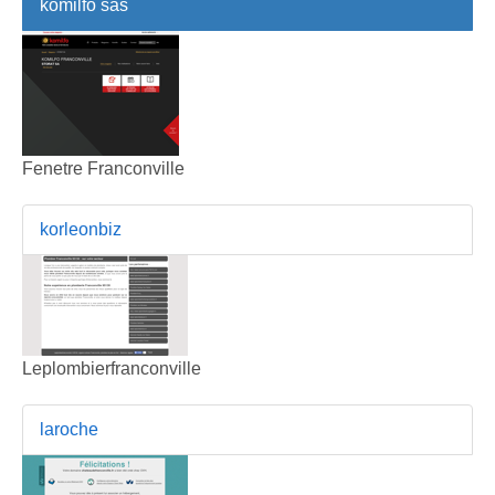
komilfo sas
Fenetre Franconville
korleonbiz
Leplombierfranconville
laroche